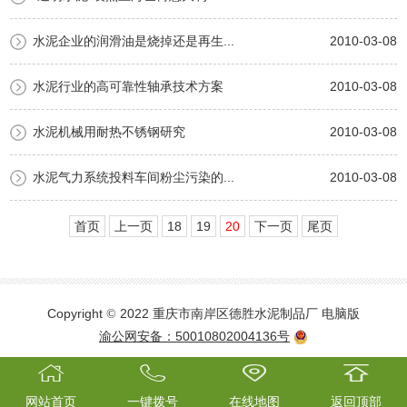
水泥企业的润滑油是烧掉还是再生...
2010-03-08
水泥行业的高可靠性轴承技术方案
2010-03-08
水泥机械用耐热不锈钢研究
2010-03-08
水泥气力系统投料车间粉尘污染的...
2010-03-08
首页
上一页
18
19
20
下一页
尾页
Copyright
2022 重庆市南岸区德胜水泥制品厂
电脑版
©
渝公网安备：50010802004136号
网站首页
一键拨号
在线地图
返回顶部