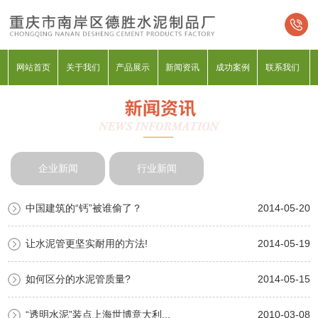
网站首页
关于我们
产品展示
新闻资讯
成功案例
联系我们
企业新闻
行业新闻
中国建筑的“钙”被谁偷了？
2014-05-20
让水泥管更坚实耐用的方法!
2014-05-19
如何区分的水泥管质量?
2014-05-15
“透明水泥”装点上海世博意大利...
2010-03-08