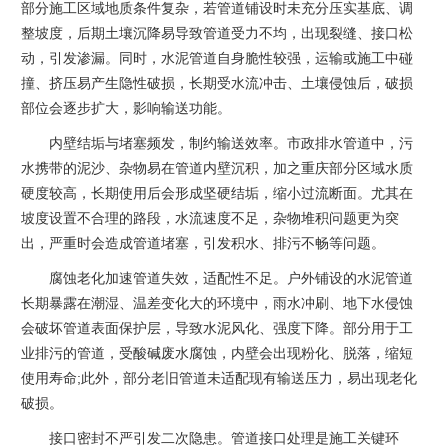
部分施工区域地质条件复杂，若管道铺设时未充分压实基底、调
整坡度，后期土壤沉降易导致管道受力不均，出现裂缝、接口松
动，引发渗漏。同时，水泥管道自身脆性较强，运输或施工中碰
撞、挤压易产生隐性破损，长期受水流冲击、土壤侵蚀后，破损
部位会逐步扩大，影响输送功能。
内壁结垢与堵塞频发，制约输送效率。市政排水管道中，污
水携带的泥沙、杂物易在管道内壁沉积，加之重庆部分区域水质
硬度较高，长期使用后会形成坚硬结垢，缩小过流断面。尤其在
坡度设置不合理的路段，水流速度不足，杂物堆积问题更为突
出，严重时会造成管道堵塞，引发积水、排污不畅等问题。
腐蚀老化加速管道失效，适配性不足。户外铺设的水泥管道
长期暴露在潮湿、温差变化大的环境中，雨水冲刷、地下水侵蚀
会破坏管道表面保护层，导致水泥风化、强度下降。部分用于工
业排污的管道，受酸碱废水腐蚀，内壁会出现粉化、脱落，缩短
使用寿命;此外，部分老旧管道未适配现有输送压力，易出现老化
破损。
接口密封不严引发二次隐患。管道接口处理是施工关键环