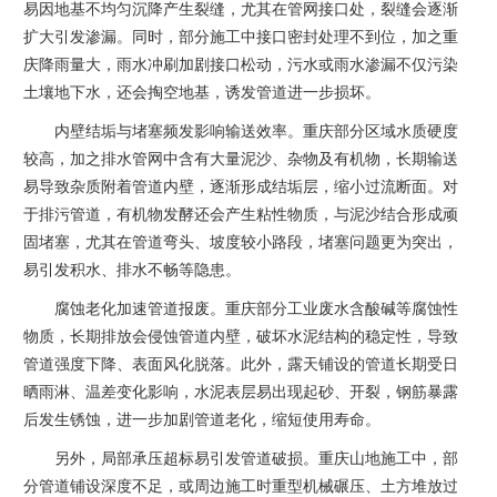
易因地基不均匀沉降产生裂缝，尤其在管网接口处，裂缝会逐渐
扩大引发渗漏。同时，部分施工中接口密封处理不到位，加之重
庆降雨量大，雨水冲刷加剧接口松动，污水或雨水渗漏不仅污染
土壤地下水，还会掏空地基，诱发管道进一步损坏。
内壁结垢与堵塞频发影响输送效率。重庆部分区域水质硬度
较高，加之排水管网中含有大量泥沙、杂物及有机物，长期输送
易导致杂质附着管道内壁，逐渐形成结垢层，缩小过流断面。对
于排污管道，有机物发酵还会产生粘性物质，与泥沙结合形成顽
固堵塞，尤其在管道弯头、坡度较小路段，堵塞问题更为突出，
易引发积水、排水不畅等隐患。
腐蚀老化加速管道报废。重庆部分工业废水含酸碱等腐蚀性
物质，长期排放会侵蚀管道内壁，破坏水泥结构的稳定性，导致
管道强度下降、表面风化脱落。此外，露天铺设的管道长期受日
晒雨淋、温差变化影响，水泥表层易出现起砂、开裂，钢筋暴露
后发生锈蚀，进一步加剧管道老化，缩短使用寿命。
另外，局部承压超标易引发管道破损。重庆山地施工中，部
分管道铺设深度不足，或周边施工时重型机械碾压、土方堆放过