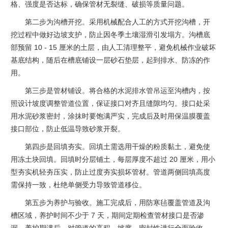
格、强度是否达标，确保管材无裂缝、破损等质量问题。
第二步为沟槽开挖。采用机械配合人工的方式开挖沟槽，开
挖过程中做好边坡支护，防止因冬季土壤湿滑引发塌方。沟槽底
部预留 10 - 15 厘米的土层，由人工清理整平，避免机械作业破坏
基底结构，随后在槽底铺设一层砂石垫层，起到排水、防冻的作
用。
第三步是管材铺设。将合格的水泥排水管吊运至沟槽内，按
照设计坡度调整管道位置，保证接口对齐且缝隙均匀。接口处采
用水泥砂浆密封，涂抹时要饱满严实，完成后及时用保温膜覆盖
接口部位，防止低温导致砂浆开裂。
第四步是回填夯实。回填土需选用干燥的粉质黏土，避免使
用冻土块回填。回填时分层铺土，每层厚度不超过 20 厘米，用小
型夯实机轻夯压实，防止过度夯实损坏管材。管道两侧回填高度
需保持一致，杜绝单侧受力导致管道移位。
第五步为养护与验收。施工完成后，用防寒毡覆盖管道及沟
槽区域，养护时间不少于 7 天，期间定期检查管材接口是否渗
漏。养护期满后，对管道的高程、坡度、密封性进行全面验收，