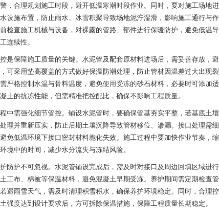
警，合理规划施工时段，避开低温寒潮时段作业。同时，要对施工场地进
水设施布置，防止雨水、冰雪积聚导致场地泥泞湿滑，影响施工通行与作
前检查施工机械与设备，对裸露的管路、部件进行保暖防护，避免低温导
工连续性。
控是保障施工质量的关键。水泥管及配套原材料进场后，需妥善存放，避
，可采用垫高覆盖的方式做好保温防潮处理，防止管材因温差过大出现裂
需严格控制水温与骨料温度，避免使用受冻的砂石材料，必要时可添加适
凝土的抗冻性能，但需精准把控配比，确保不影响工程质量。
程中需强化细节管控。铺设水泥管时，要确保管基夯实平整，若基底土壤
处理并重新压实，防止后期土壤沉降导致管材移位、渗漏。接口处理需细
避免低温环境下接口密封材料脆化失效。施工过程中要加快作业节奏，缩
环境中的时间，减少水分流失与冻结风险。
护防护不可忽视。水泥管铺设完成后，需及时对接口及周边回填区域进行
土工布、棉被等保温材料，避免混凝土早期受冻。养护期间需定期检查管
若遇雨雪天气，需及时清理积雪积水，确保养护环境稳定。同时，合理控
土强度达到设计要求后，方可拆除保温措施，保障工程质量长期稳定。