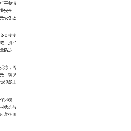
行平整清
业安全。
致设备故
免直接接
缝。搅拌
量防冻
受冻，需
致，确保
短混凝土
保温覆
材状态与
制养护周