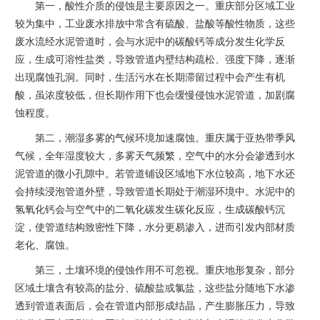
第一，酸性介质的侵蚀是主要原因之一。重庆部分区域工业
较为集中，工业废水排放中常含有硫酸、盐酸等酸性物质，这些
废水流经水泥管道时，会与水泥中的碳酸钙等成分发生化学反
应，生成可溶性盐类，导致管道内壁结构疏松、强度下降，逐渐
出现腐蚀孔洞。同时，生活污水在长期滞留过程中会产生有机
酸，虽浓度较低，但长期作用下也会缓慢侵蚀水泥管道，加剧腐
蚀程度。
第二，潮湿多雾的气候环境加速腐蚀。重庆属于亚热带季风
气候，全年湿度较大，多雾天气频繁，空气中的水分会渗透到水
泥管道的微小孔隙中。若管道铺设区域地下水位较高，地下水还
会持续浸泡管道外壁，导致管道长期处于潮湿环境中。水泥中的
氢氧化钙会与空气中的二氧化碳发生碳化反应，生成碳酸钙沉
淀，使管道结构致密性下降，水分更易渗入，进而引发内部材质
老化、腐蚀。
第三，土壤环境的侵蚀作用不可忽视。重庆地形复杂，部分
区域土壤含有较高的盐分、硫酸盐或氯盐，这些盐分随地下水渗
透到管道表面后，会在管道内部形成结晶，产生膨胀压力，导致