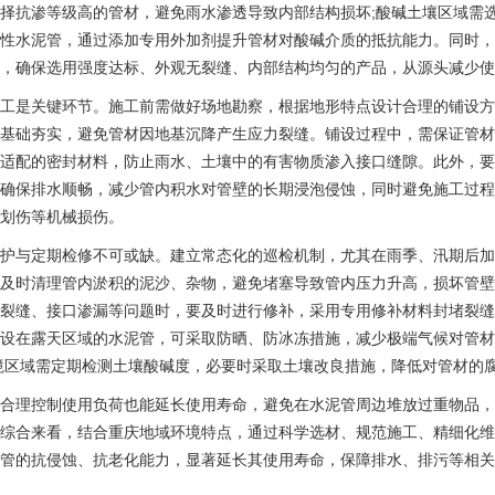
择抗渗等级高的管材，避免雨水渗透导致内部结构损坏;酸碱土壤区域需
性水泥管，通过添加专用外加剂提升管材对酸碱介质的抵抗能力。同时，
，确保选用强度达标、外观无裂缝、内部结构均匀的产品，从源头减少使
工是关键环节。施工前需做好场地勘察，根据地形特点设计合理的铺设方
基础夯实，避免管材因地基沉降产生应力裂缝。铺设过程中，需保证管材
适配的密封材料，防止雨水、土壤中的有害物质渗入接口缝隙。此外，要
确保排水顺畅，减少管内积水对管壁的长期浸泡侵蚀，同时避免施工过程
划伤等机械损伤。
护与定期检修不可或缺。建立常态化的巡检机制，尤其在雨季、汛期后加
及时清理管内淤积的泥沙、杂物，避免堵塞导致管内压力升高，损坏管壁
裂缝、接口渗漏等问题时，要及时进行修补，采用专用修补材料封堵裂缝
设在露天区域的水泥管，可采取防晒、防冰冻措施，减少极端气候对管材
境区域需定期检测土壤酸碱度，必要时采取土壤改良措施，降低对管材的
合理控制使用负荷也能延长使用寿命，避免在水泥管周边堆放过重物品，
综合来看，结合重庆地域环境特点，通过科学选材、规范施工、精细化维
管的抗侵蚀、抗老化能力，显著延长其使用寿命，保障排水、排污等相关