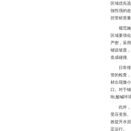
区域优先选
蚀性强的改
控管材质量
规范施
区域要强化
严密，采用
铺设坡度，
造成碰撞、
日常维
管的检查，
材出现微小
口。对于铺
响;酸碱环
此外，
受压变形。
效提升水泥
定运行。