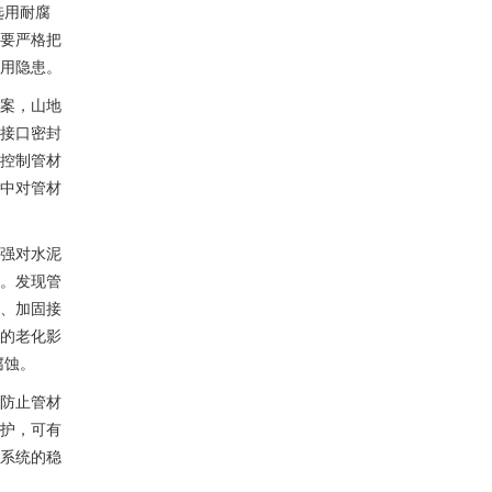
选用耐腐
要严格把
用隐患。
案，山地
接口密封
控制管材
中对管材
强对水泥
。发现管
、加固接
的老化影
腐蚀。
防止管材
护，可有
系统的稳