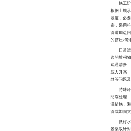
施工阶
根据土壤承
坡度，必要
密，采用符
管道周边回
的挤压和刮
日常运
边的堆积物
疏通清淤，
压力升高，
缝等问题及
特殊环
防腐处理，
温措施，避
管或加固支
做好水
景采取针对