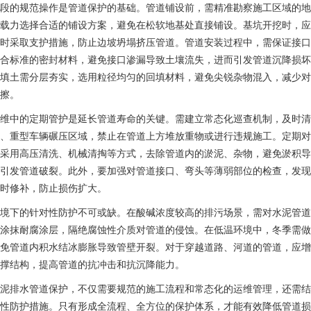
段的规范操作是管道保护的基础。管道铺设前，需精准勘察施工区域的地
载力选择合适的铺设方案，避免在松软地基处直接铺设。基坑开挖时，应
时采取支护措施，防止边坡坍塌挤压管道。管道安装过程中，需保证接口
合标准的密封材料，避免接口渗漏导致土壤流失，进而引发管道沉降损坏
填土需分层夯实，选用粒径均匀的回填材料，避免尖锐杂物混入，减少对
擦。
维中的定期管护是延长管道寿命的关键。需建立常态化巡查机制，及时清
、重型车辆碾压区域，禁止在管道上方堆放重物或进行违规施工。定期对
采用高压清洗、机械清掏等方式，去除管道内的淤泥、杂物，避免淤积导
引发管道破裂。此外，要加强对管道接口、弯头等薄弱部位的检查，发现
时修补，防止损伤扩大。
境下的针对性防护不可或缺。在酸碱浓度较高的排污场景，需对水泥管道
涂抹耐腐涂层，隔绝腐蚀性介质对管道的侵蚀。在低温环境中，冬季需做
免管道内积水结冰膨胀导致管壁开裂。对于穿越道路、河道的管道，应增
撑结构，提高管道的抗冲击和抗沉降能力。
泥排水管道保护，不仅需要规范的施工流程和常态化的运维管理，还需结
性防护措施。只有形成全流程、全方位的保护体系，才能有效降低管道损