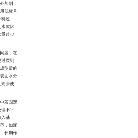
外加剂，
用低标号
骨料过
;水灰比
水量过少
问题，在
捣过度则
成型后的
表面水分
足则会使
中若固定
处理不平
渗入基
范，如涵
，长期作