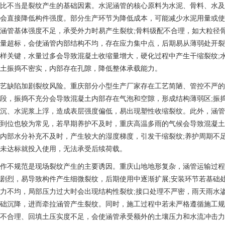
比不当是裂纹产生的基础因素。水泥涵管的核心原料为水泥、骨料、水及
会直接降低构件强度。部分生产环节为降低成本，可能减少水泥用量或使
涵管基体强度不足，承受外力时易产生裂纹;骨料级配不合理，如大粒径
量超标，会使涵管内部结构不均，存在应力集中点，后期易从薄弱处开裂
样关键，水量过多会导致混凝土收缩量增大，硬化过程中产生干缩裂纹;
土振捣不密实，内部存在孔隙，降低整体承载能力。
艺缺陷加剧裂纹风险。重庆部分小型生产厂家存在工艺简陋、管控不严的
段，振捣不充分会导致混凝土内部存在气泡和空隙，形成结构薄弱区;振
沉、水泥浆上浮，造成表层强度偏低，易出现塑性收缩裂纹。此外，涵管
到位也较为常见，若早期养护不及时，重庆高温多雨的气候会导致混凝土
内部水分补充不及时，产生较大的湿度梯度，引发干缩裂纹;养护周期不
未达标就投入使用，无法承受后续荷载。
作不规范是现场裂纹产生的主要诱因。重庆山地地形复杂，涵管运输过程
剧烈，易导致构件产生细微裂纹，后期使用中逐渐扩展;安装环节若基础
力不均，局部压力过大时会出现结构性裂纹;接口处理不严密，雨天雨水
础沉降，进而牵拉涵管产生裂纹。同时，施工过程中若未严格遵循施工规
不合理、回填土压实度不足，会使涵管承受额外的土壤压力和水流冲击力