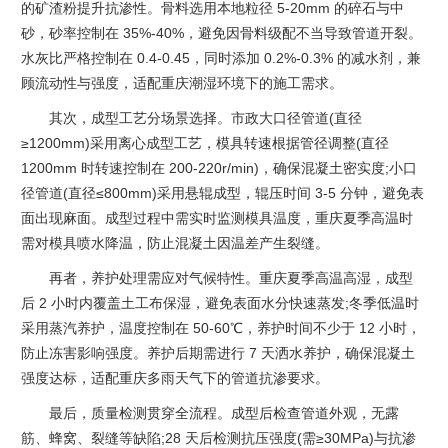
的矿渣粉提升抗渗性。骨料选用本地粒径 5-20mm 的碎石与中
砂，砂率控制在 35%-40%，避免因骨料级配不当导致管道开裂。
水灰比严格控制在 0.4-0.45，同时添加 0.2%-0.3% 的减水剂，兼
顾流动性与强度，适配重庆潮湿环境下的施工需求。​
其次，成型工艺分场景选择。市政大口径管道(直径
≥1200mm)采用离心成型工艺，模具转速根据管径调整(直径
1200mm 时转速控制在 200-220r/min)，确保混凝土密实度;小口
径管道(直径≤800mm)采用悬辊成型，辊压时间 3-5 分钟，避免表
面出现麻面。成型过程中需实时监测模具温度，重庆夏季高温时
需对模具喷水降温，防止混凝土因温差产生裂缝。​
再者，养护处理需应对气候特性。重庆夏季高温高湿，成型
后 2 小时内覆盖土工布保湿，避免表面水分快速蒸发;冬季低温时
采用蒸汽养护，温度控制在 50-60℃，养护时间不少于 12 小时，
防止冻害影响强度。养护后期需进行 7 天洒水养护，确保混凝土
强度达标，适配重庆多雨天气下的管道抗渗要求。​
最后，质量检测贯穿全流程。成型后检查管道外观，无露
筋、蜂窝、裂缝等缺陷;28 天后检测抗压强度(需≥30MPa)与抗渗