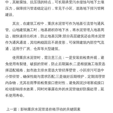
中，其耐腐蚀、抗压强的特点，可长期承受污水侵蚀与地下土壤
压力，保障排污管道稳定运行，常见于小区、道路地下排污管网
建设。​
其次，在建筑工程中，重庆水泥管可作为地基引流管与通风
管。山地建筑施工时，地基易积存地下水，将水泥管埋入地基周
边，能快速排出积水，防止地基沉降;部分高层建筑还会用水泥管
作为通风通道，其结构稳固且不易变形，可保障建筑内部空气流
通，适用于厂房、仓库等大型建筑。​
使用重庆水泥管时，需注意三点：一是安装前检查外观，避
免使用有裂缝、破损的管材，防止后期漏水;二是根据施工场景选
择适配规格，如市政主排水需选大管径厚壁管，小区排污可选中
小管径管，确保性能与需求匹配;三是做好后期维护，定期清理管
内杂物，尤其在雨季前检查接口密封性，避免因泥沙堵塞或接口
松动影响排水效果，同时对暴露在外的水泥管做好防腐处理，延
长使用寿命。
上一篇：
影响重庆水泥管道价格浮动的关键因素