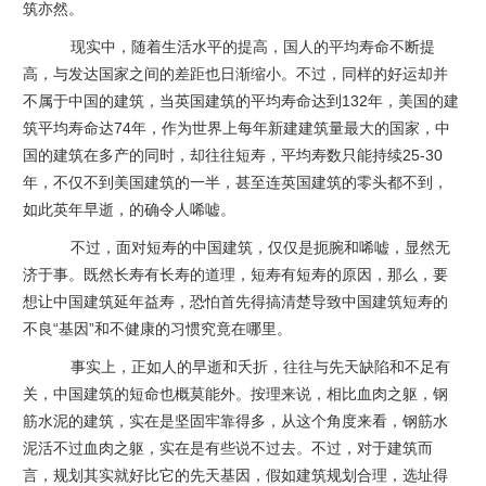
筑亦然。
现实中，随着生活水平的提高，国人的平均寿命不断提
高，与发达国家之间的差距也日渐缩小。不过，同样的好运却并
不属于中国的建筑，当英国建筑的平均寿命达到132年，美国的建
筑平均寿命达74年，作为世界上每年新建建筑量最大的国家，中
国的建筑在多产的同时，却往往短寿，平均寿数只能持续25-30
年，不仅不到美国建筑的一半，甚至连英国建筑的零头都不到，
如此英年早逝，的确令人唏嘘。
不过，面对短寿的中国
建筑
，仅仅是扼腕和唏嘘，显然无
济于事。既然长寿有长寿的道理，短寿有短寿的原因，那么，要
想让中国建筑延年益寿，恐怕首先得搞清楚导致中国建筑短寿的
不良“基因”和不健康的习惯究竟在哪里。
事实上，正如人的早逝和夭折，往往与先天缺陷和不足有
关，中国建筑的短命也概莫能外。按理来说，相比血肉之躯，钢
筋水泥的建筑，实在是坚固牢靠得多，从这个角度来看，钢筋水
泥活不过血肉之躯，实在是有些说不过去。不过，对于建筑而
言，规划其实就好比它的先天基因，假如建筑规划合理，选址得