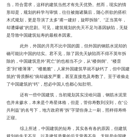
当，符合需求，这样的建筑当然才有先天优势。然而，现实的情
形却是，规划的科学与审慎，往往被抛诸脑后，随心所欲的搭积
木式规划，更是导演了太多“甫一建好，旋即拆除”、“正当英年，
却遭爆破”的悲剧。可见，建筑规划的先天不足与基因缺陷，无疑
是导致中国建筑短寿的最根本因素。
此外，外国的月亮不比中国的圆，但外国的钢筋水泥却的
确可能比中国的结实。君不见，除了因先天缺陷而不得不英年拆
除的，中国建筑意外“死亡”的也相当不少，从“楼倒倒”、“楼歪
歪”到“楼薄薄”、“楼脆脆”，人家外国建筑早就不缺钙了，但中国建
筑的“骨质酥松”病却越发严重，甚至直接危及寿数了。至于谁偷走
了中国建筑的“钙”，想必中国人也都心知肚明。
还有一些中国建筑，当初规划其实没啥问题，钢筋
水泥
里
也并未掺水，本来是个寿星体格，但是，管你寿数到没到，在“公
共利益”的名号下，地方政府将“拆”字望你身上一刷，照样得寿终
正寝。
综上所述，中国建筑的短寿，其实各有各的原因，但建筑
规划的先天不足，以及建筑质量的后天营养不良，无疑是中国建